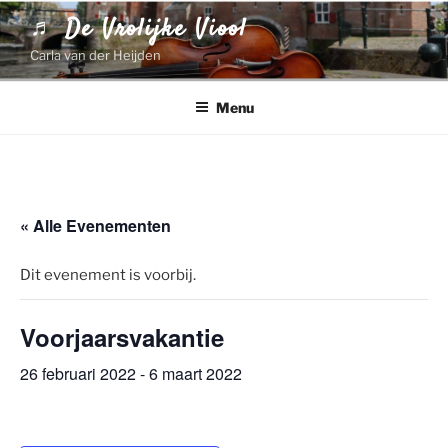
Ga
♬ De Vrolijke Viool
naar
Carla van der Heijden
de
inhoud
Menu
« Alle Evenementen
Dit evenement is voorbij.
Voorjaarsvakantie
26 februari 2022
-
6 maart 2022